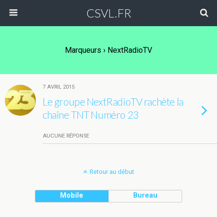
CSVL.FR
Marqueurs › NextRadioTV
7 AVRIL 2015
Le groupe NextRadioTV rachète la
chaîne TNT Numéro 23
AUCUNE RÉPONSE
Retour au début
Mobile
Bureau